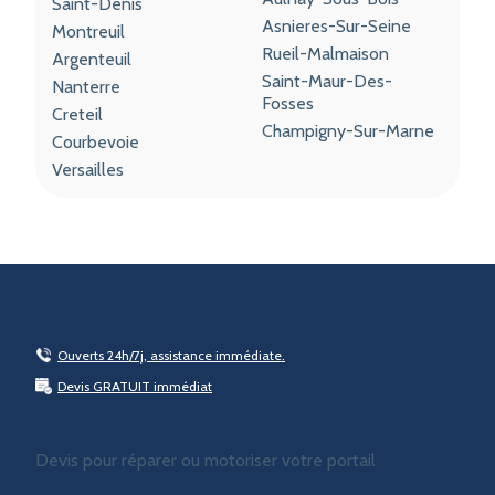
Saint-Denis
Asnieres-Sur-Seine
Montreuil
Rueil-Malmaison
Argenteuil
Saint-Maur-Des-
Nanterre
Fosses
Creteil
Champigny-Sur-Marne
Courbevoie
Versailles
Ouverts 24h/7j, assistance immédiate.
Devis GRATUIT immédiat
Devis pour réparer ou motoriser votre portail